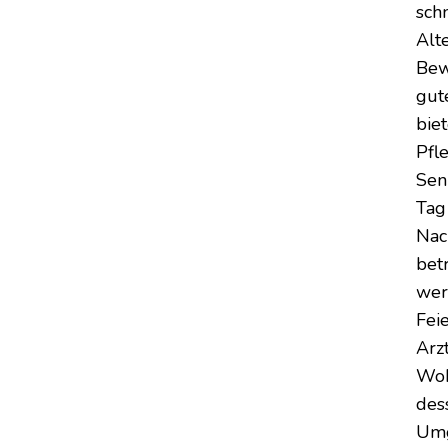
sch
Alt
Bew
gut
biet
Pfl
Sen
Tag
Nac
bet
werd
Fei
Arz
Woh
des
Umg