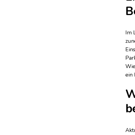
B
Im 
zun
Ein
Par
Wie
ein
W
b
Akt