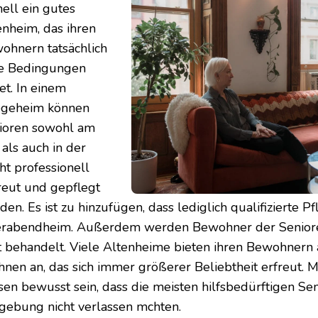
nell ein gutes
enheim, das ihren
ohnern tatsächlich
e Bedingungen
et. In einem
egeheim können
ioren sowohl am
 als auch in der
ht professionell
reut und gepflegt
en. Es ist zu hinzufügen, dass lediglich qualifizierte P
erabendheim. Außerdem werden Bewohner der Senior
t behandelt. Viele Altenheime bieten ihren Bewohnern 
nen an, das sich immer größerer Beliebtheit erfreut. 
sen bewusst sein, dass die meisten hilfsbedürftigen Sen
ebung nicht verlassen mӧchten.