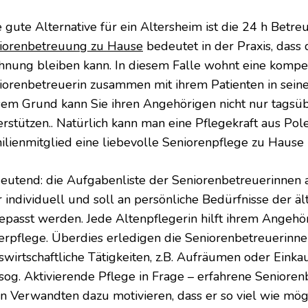
e gute Alternative für ein Altersheim ist die 24 h Betre
iorenbetreuung zu Hause
bedeutet in der Praxis, dass 
nung bleiben kann. In diesem Falle wohnt eine kompe
iorenbetreuerin zusammen mit ihrem Patienten in sei
sem Grund kann Sie ihren Angehörigen nicht nur tagsüb
erstützen.. Natürlich kann man eine Pflegekraft aus Pol
ilienmitglied eine liebevolle Seniorenpflege zu Hause 
eutend: die Aufgabenliste der Seniorenbetreuerinnen a
r individuell und soll an persönliche Bedürfnisse der 
epasst werden. Jede Altenpflegerin hilft ihrem Angehö
perpflege. Überdies erledigen die Seniorenbetreuerinn
swirtschaftliche Tätigkeiten, z.B. Aufräumen oder Eink
 sog. Aktivierende Pflege in Frage – erfahrene Seniore
en Verwandten dazu motivieren, dass er so viel wie mög