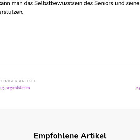
kann man das Selbstbewusstsein des Seniors und seine M
erstützen.
itragsnavigation
HERIGER ARTIKEL
g organisieren
2
Empfohlene Artikel