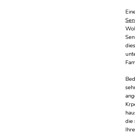
Ein
Sen
Woh
Sen
die
unt
Fam
Bed
seh
ang
Kӧr
hau
die
Ihr