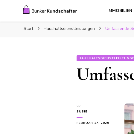
IMMOBILIEN
Bunker Kundschafter
Interessante Artikel über Haus und Garten und Familie
Start
Haushaltsdienstleistungen
Umfassende S
HAUSHALTSDIENSTLEISTUNG
Umfasse
von
SUSIE
FEBRUAR 17, 2026