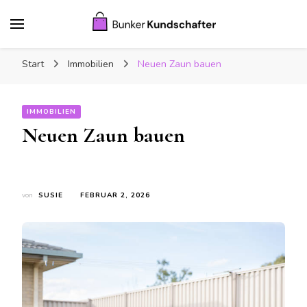
Bunker Kundschafter
Interessante Artikel über Haus und Garten und
Start
Immobilien
Neuen Zaun bauen
Familie
IMMOBILIEN
Neuen Zaun bauen
von
SUSIE
FEBRUAR 2, 2026