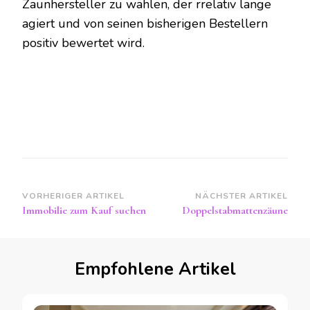
Zaunhersteller zu wählen, der rrelativ lange
agiert und von seinen bisherigen Bestellern
positiv bewertet wird.
Beitragsnavigation
VORHERIGER ARTIKEL
NÄCHSTER ARTIKEL
Immobilie zum Kauf suchen
Doppelstabmattenzäune
Empfohlene Artikel