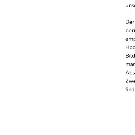
uns
Der
ber
emp
Hoc
Bil
man
Abs
Zwe
find