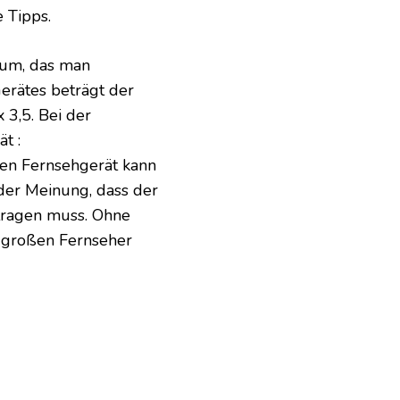
 Tipps.
ium, das man
erätes beträgt der
3,5. Bei der
t :
ren Fernsehgerät kann
der Meinung, dass der
tragen muss. Ohne
g großen Fernseher