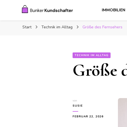
IMMOBILIEN
Bunker Kundschafter
Interessante Artikel über Haus und Garten und Familie
Start
Technik im Alltag
Größe des Fernsehers
TECHNIK IM ALLTAG
Größe d
von
SUSIE
FEBRUAR 22, 2026