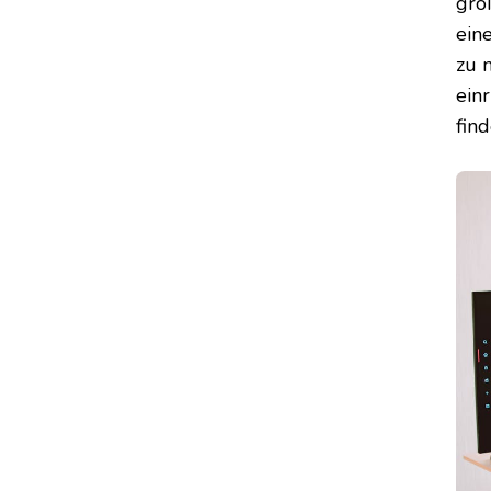
gro
ein
zu 
ein
find