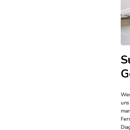
S
G
Wen
uns
man
Fer
Dia