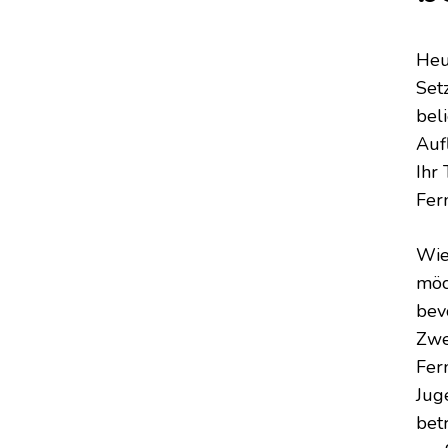
Heu
Set
bel
Auf
Ihr
Fer
Wie
möc
bev
Zwe
Fer
Jug
bet